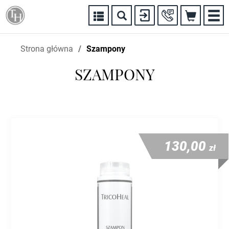


Strona główna
Szampony
SZAMPONY
130,00
zł